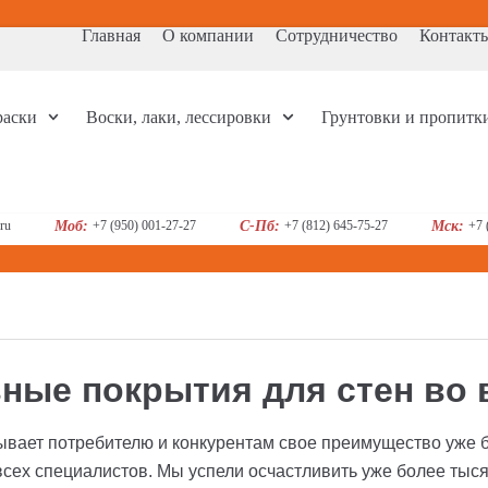
Главная
О компании
Сотрудничество
Контакт
раски
Воски, лаки, лессировки
Грунтовки и пропитк
ru
Моб:
+7 (950) 001-27-27
С-Пб:
+7 (812) 645-75-27
Мск:
+7 
ные покрытия для стен во 
вает потребителю и конкурентам свое преимущество уже б
всех специалистов. Мы успели осчастливить уже более тыся