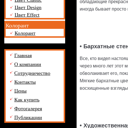
Цвет Classic
обладающие прекрасны
Цвет Design
иногда бывает просто
Цвет Effect
Колорант
Колорант
• Бархатные сте
Главная
Все, кто видел настоя
О компании
через много лет этот 
Сотрудничество
обволакивает его, пок
Мягкие бархатные цве
Контакты
восхищенные взгляды 
Цены
Как купить
Фотогалерея
Публикации
• Художественна