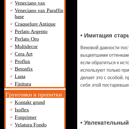
Veneciano vax
Veneciano vax Paraffin
base
Craquelure Antique
Perlato Argento
• Имитация стар
Perlato Oro
Multidecor
Вековой давности пос
Cera Art
выцветшими оттенками
Proflux
если обратиться к ист
Betonfix
используют только при
Luna
делает это с особой, 
Finitura
себя этой постаревше
Грунтовки и пропитки
Kontakt grund
Isoflex
Fonprimer
• Увлекательный
Velatura Fondo