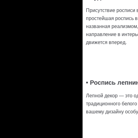
Присутствие росписи в
простейшая роспись в
названная реализмом,
направление в интерь
движется вперед.
• Роспись лепни
Лепной декор — это о
традиционного белого
вашему дизайну особу