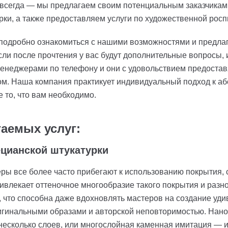
и всегда — мы предлагаем своим потенциальным заказчикам
рки, а также предоставляем услуги по художественной рос
 подробно ознакомиться с нашими возможностями и предлаг
сли после прочтения у вас будут дополнительные вопросы, и
енеджерами по телефону и они с удовольствием предоста
м. Наша компания практикует индивидуальный подход к абс
 то, что вам необходимо.
аемых услуг:
ецианской штукатурки
ы все более часто прибегают к использованию покрытия, 
ривлекает оттеночное многообразие такого покрытия и разн
, что способна даже вдохновлять мастеров на создание уд
гинальными образами и авторской неповторимостью. Нанос
есколько слоев, или многослойная каменная имитация — и 