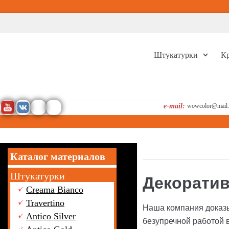
Перейти
к
содержимому
Штукатурки
К
e-mail:
wowcolor@mail.
Каталог материалов
Штукатурки
Декоратив
Creama Bianco
Travertino
Наша компания доказы
Antico Silver
безупречной работой 