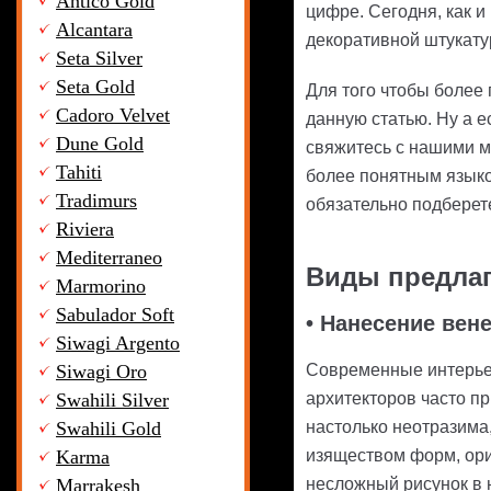
Antico Gold
цифре. Сегодня, как 
Alcantara
декоративной штукату
Seta Silver
Seta Gold
Для того чтобы более
Cadoro Velvet
данную статью. Ну а е
Dune Gold
свяжитесь с нашими м
Tahiti
более понятным языко
Tradimurs
обязательно подберете
Riviera
Mediterraneo
Виды предлаг
Marmorino
Sabulador Soft
• Нанесение вен
Siwagi Argento
Siwagi Oro
Современные интерьер
Swahili Silver
архитекторов часто п
Swahili Gold
настолько неотразима
Karma
изяществом форм, ори
Marrakesh
несложный рисунок в н