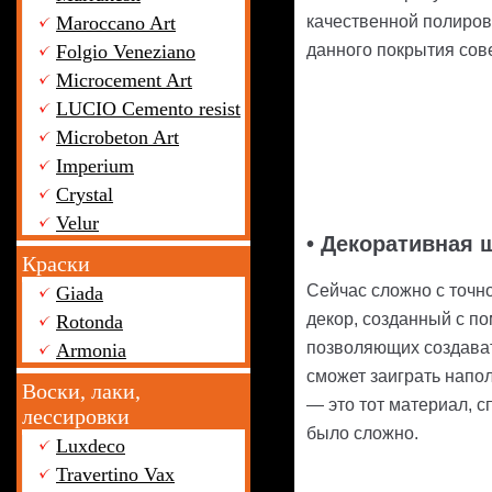
Maroccano Art
качественной полировк
Folgio Veneziano
данного покрытия сов
Microcement Art
LUCIO Cemento resist
Microbeton Art
Imperium
Crystal
Velur
• Декоративная 
Краски
Сейчас сложно с точно
Giada
декор, созданный с по
Rotonda
позволяющих создавать
Armonia
сможет заиграть напо
Воски, лаки,
— это тот материал, 
лессировки
было сложно.
Luxdeco
Travertino Vax