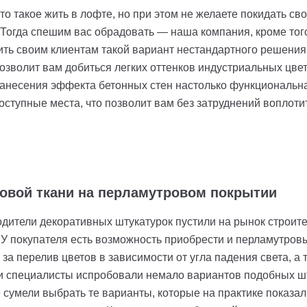
это такое жить в лофте, но при этом не желаете покидать 
огда спешим вас обрадовать — наша компания, кроме того,
ить своим клиентам такой вариант нестандартного решения
озволит вам добиться легких оттенков индустриальных цв
анесения эффекта бетонных стен настолько функциональна
оступные места, что позволит вам без затруднений воплоти
овой ткани на перламутровом покрытии
ители декоративных штукатурок пустили на рынок строит
 У покупателя есть возможность приобрести и перламутров
за перелив цветов в зависимости от угла падения света, а
и специалисты испробовали немало вариантов подобных шт
е сумели выбрать те варианты, которые на практике показал