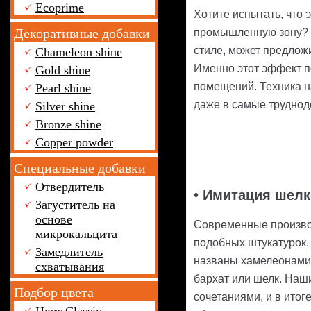
Ecoprime
Хотите испытать, что 
Декоративные добавки
промышленную зону? Т
стиле, может предлож
Chameleon shine
Именно этот эффект п
Gold shine
помещений. Техника н
Pearl shine
даже в самые труднод
Silver shine
Bronze shine
Copper powder
Специальные добавки
Отвердитель
• Имитация шелк
Загуститель на
основе
Современные производ
микрокальцита
подобных штукатурок.
Замедлитель
названы хамелеонами 
схватывания
бархат или шелк. Наш
Подбор цвета
сочетаниями, и в итог