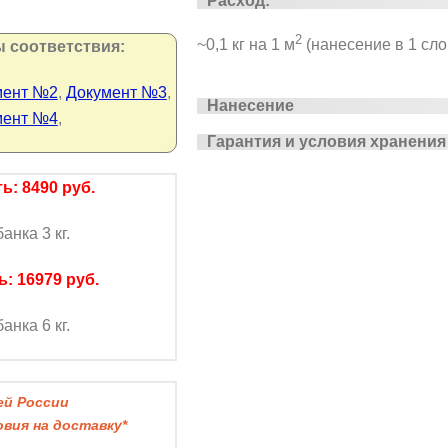
Расход:
2
~0,1 кг на 1 м
(нанесение в 1 сло
 соответствия:
мент №2
,
Документ №3
,
Нанесение
мент №4
,
Гарантия и условия хранения
ь: 8490 руб.
анка 3 кг.
: 16979 руб.
анка 6 кг.
й России
ия на доставку*