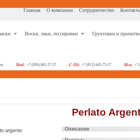
Главная
О компании
Сотрудничество
Контакт
раски
Воски, лаки, лессировки
Грунтовки и пропитк
ru
Моб:
+7 (950) 001-27-27
С-Пб:
+7 (812) 645-75-27
Мск:
+7 
Perlato Argen
Описание