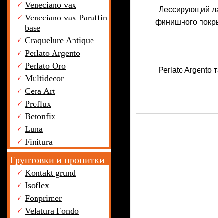
Veneciano vax
Лессирующий лак
Veneciano vax Paraffin
финишного покры
base
Craquelure Antique
Perlato Argento
Perlato Oro
Perlato Argento
Multidecor
Cera Art
Proflux
Betonfix
Luna
Finitura
Грунтовки и пропитки
Kontakt grund
Isoflex
Fonprimer
Velatura Fondo