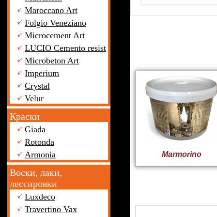
Maroccano Art
Folgio Veneziano
Microcement Art
LUCIO Cemento resist
Microbeton Art
Imperium
Crystal
Velur
Краски
Giada
Rotonda
Armonia
Marmorino
Воски, лаки,
лессировки
Luxdeco
Travertino Vax