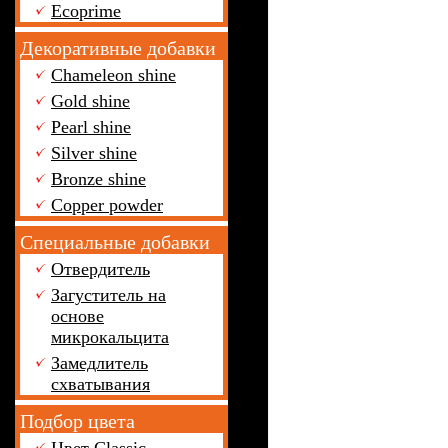
Ecoprime
Декоративные добавки
Chameleon shine
Gold shine
Pearl shine
Silver shine
Bronze shine
Copper powder
Специальные добавки
Отвердитель
Загуститель на
основе
микрокальцита
Замедлитель
схватывания
Подбор цвета