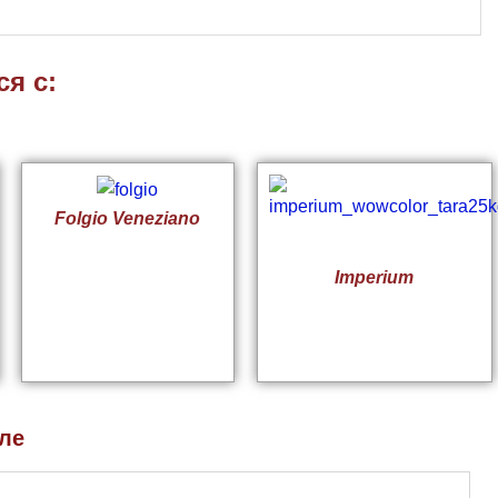
я с:
Folgio Veneziano
Imperium
ле