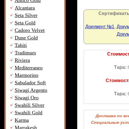
Antico Gold
Alcantara
Сертификаты
Seta Silver
Seta Gold
Документ №1
,
Доку
Cadoro Velvet
Доку
Dune Gold
Tahiti
Tradimurs
Стоимост
Riviera
Mediterraneo
Тара:
б
Marmorino
Стоимость
Sabulador Soft
Siwagi Argento
Тара:
б
Siwagi Oro
Swahili Silver
Swahili Gold
Доставка по все
Karma
Специальные услов
Marrakesh