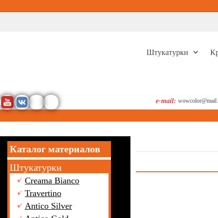
Перейти
к
содержимому
Штукатурки
К
e-mail:
wowcolor@mail.
Каталог материалов
Штукатурки
Creama Bianco
Travertino
Antico Silver