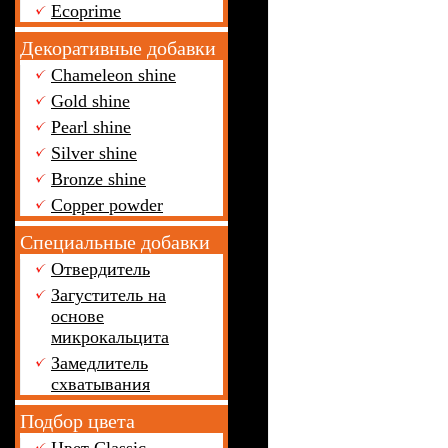
Ecoprime
Декоративные добавки
Chameleon shine
Gold shine
Pearl shine
Silver shine
Bronze shine
Copper powder
Специальные добавки
Отвердитель
Загуститель на
основе
микрокальцита
Замедлитель
схватывания
Подбор цвета