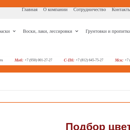
Главная
О компании
Сотрудничество
Контакт
раски
Воски, лаки, лессировки
Грунтовки и пропитк
ru
Моб:
+7 (950) 001-27-27
С-Пб:
+7 (812) 645-75-27
Мск:
+7 
Подбор цве