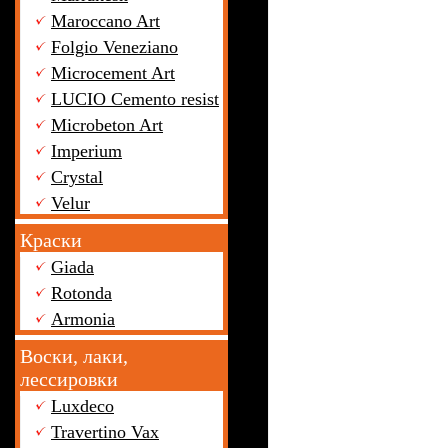
Maroccano Art
Folgio Veneziano
Microcement Art
LUCIO Cemento resist
Microbeton Art
Imperium
Crystal
Velur
Краски
Giada
Rotonda
Armonia
Воски, лаки,
лессировки
Luxdeco
Travertino Vax